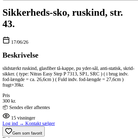
Sikkerheds-sko, ruskind, str.
43.
17/06/26
Beskrivelse
slidstærkt ruskind, glasfiber tå-kappe, pu yder-sål, anti-statisk, skrid-
sikker. ( type: Nitras Easy Step P 7313, SP1, SRC ) ( i brug indv.
fod-længde = ca. 26,6cm ) ( Fuld indv. fod-længde = 27,6cm )
fragt+39kr.
Pris
300 kr.
📦 Sendes eller afhentes
15
visninger
Log ind
→
Kontakt sælger
Gem som favorit