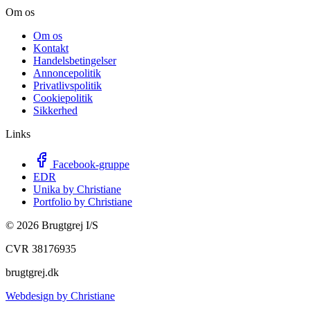
Om os
Om os
Kontakt
Handelsbetingelser
Annoncepolitik
Privatlivspolitik
Cookiepolitik
Sikkerhed
Links
Facebook-gruppe
EDR
Unika by Christiane
Portfolio by Christiane
©
2026
Brugtgrej I/S
CVR 38176935
brugtgrej.dk
Webdesign by Christiane