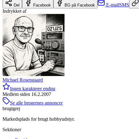
E-mail
SMS
Del
Facebook
BG på Facebook
Indrykket af
Michael Rosengaard
Ingen karakterer endnu
Medlem siden
16.2.2007
Se alle brugernes annoncer
brugtgrej
Markedsplads for brugt hobbyudstyr.
Sektioner