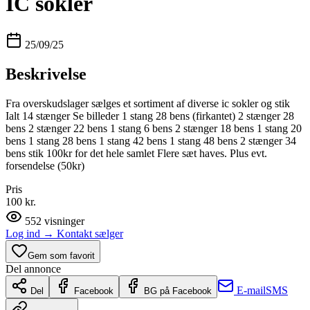
IC sokler
25/09/25
Beskrivelse
Fra overskudslager sælges et sortiment af diverse ic sokler og stik
Ialt 14 stænger Se billeder 1 stang 28 bens (firkantet) 2 stænger 28
bens 2 stænger 22 bens 1 stang 6 bens 2 stænger 18 bens 1 stang 20
bens 1 stang 28 bens 1 stang 42 bens 1 stang 48 bens 2 stænger 34
bens stik 100kr for det hele samlet Flere sæt haves. Plus evt.
forsendelse (50kr)
Pris
100 kr.
552
visninger
Log ind
→
Kontakt sælger
Gem som favorit
Del annonce
E-mail
SMS
Del
Facebook
BG på Facebook