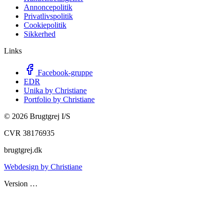
Annoncepolitik
Privatlivspolitik
Cookiepolitik
Sikkerhed
Links
Facebook-gruppe
EDR
Unika by Christiane
Portfolio by Christiane
©
2026
Brugtgrej I/S
CVR 38176935
brugtgrej.dk
Webdesign by Christiane
Version
…