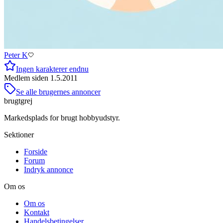
Peter K
Ingen karakterer endnu
Medlem siden
1.5.2011
Se alle brugernes annoncer
brugtgrej
Markedsplads for brugt hobbyudstyr.
Sektioner
Forside
Forum
Indryk annonce
Om os
Om os
Kontakt
Handelsbetingelser