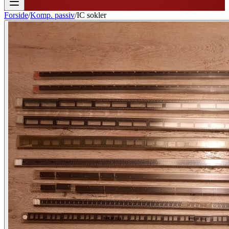
Forside
/
Komp. passiv
/
IC sokler