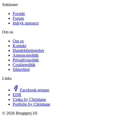
Sektioner
Forside
Forum
Indryk annonce
Om os
Om os
Kontakt
Handelsbetingelser
Annoncepolitik
Privatlivspolitik
Cookiepolitik
Sikkerhed
Links
Facebook-gruppe
EDR
Unika by Christiane
Portfolio by Christiane
©
2026
Brugtgrej I/S