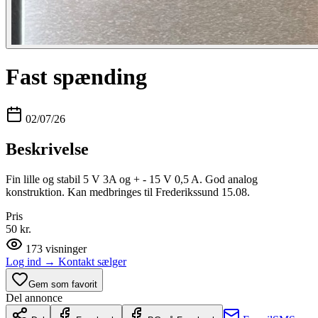
Fast spænding
02/07/26
Beskrivelse
Fin lille og stabil 5 V 3A og + - 15 V 0,5 A. God analog
konstruktion. Kan medbringes til Frederikssund 15.08.
Pris
50 kr.
173
visninger
Log ind
→
Kontakt sælger
Gem som favorit
Del annonce