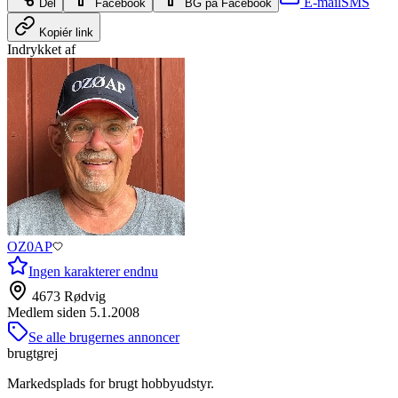
E-mail
SMS
Del
Facebook
BG på Facebook
Kopiér link
Indrykket af
OZ0AP
Ingen karakterer endnu
4673 Rødvig
Medlem siden
5.1.2008
Se alle brugernes annoncer
brugtgrej
Markedsplads for brugt hobbyudstyr.