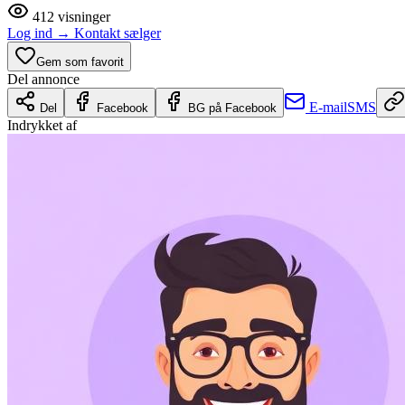
412
visninger
Log ind
→
Kontakt sælger
Gem som favorit
Del annonce
E-mail
SMS
Del
Facebook
BG på Facebook
Indrykket af