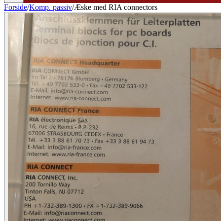
Forside
/
Komp. passiv
/
Æske med RIA connectors