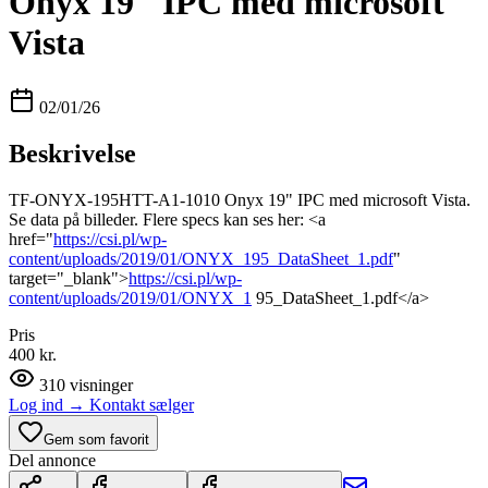
Onyx 19" IPC med microsoft
Vista
02/01/26
Beskrivelse
TF-ONYX-195HTT-A1-1010 Onyx 19" IPC med microsoft Vista.
Se data på billeder. Flere specs kan ses her: <a
href="
https://csi.pl/wp-
content/uploads/2019/01/ONYX_195_DataSheet_1.pdf
"
target="_blank">
https://csi.pl/wp-
content/uploads/2019/01/ONYX_1
95_DataSheet_1.pdf</a>
Pris
400 kr.
310
visninger
Log ind
→
Kontakt sælger
Gem som favorit
Del annonce