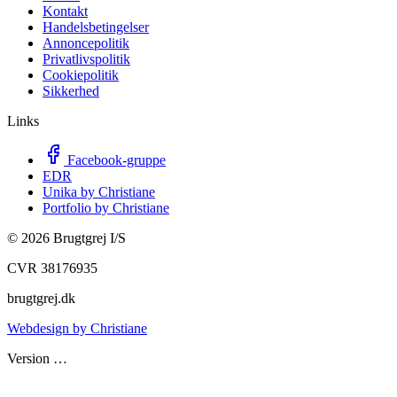
Kontakt
Handelsbetingelser
Annoncepolitik
Privatlivspolitik
Cookiepolitik
Sikkerhed
Links
Facebook-gruppe
EDR
Unika by Christiane
Portfolio by Christiane
©
2026
Brugtgrej I/S
CVR 38176935
brugtgrej.dk
Webdesign by Christiane
Version
…