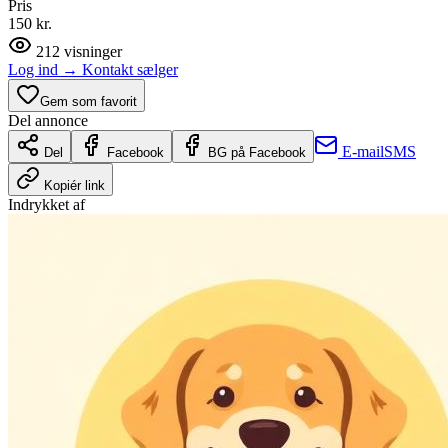
Pris
150 kr.
212
visninger
Log ind
→
Kontakt sælger
Gem som favorit
Del annonce
E-mail
SMS
Del
Facebook
BG på Facebook
Kopiér link
Indrykket af