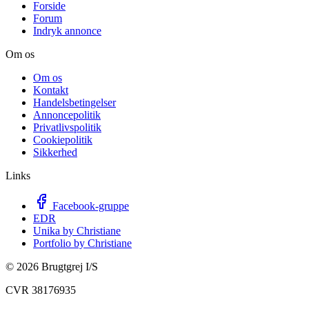
Forside
Forum
Indryk annonce
Om os
Om os
Kontakt
Handelsbetingelser
Annoncepolitik
Privatlivspolitik
Cookiepolitik
Sikkerhed
Links
Facebook-gruppe
EDR
Unika by Christiane
Portfolio by Christiane
©
2026
Brugtgrej I/S
CVR 38176935