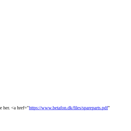
er. <a href="
https://www.betafon.dk/files/spareparts.pdf
"