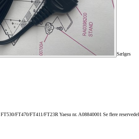
Sælges
T470/FT411/FT23R Yaesu nr. A08840001 Se flere reservedele h