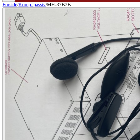
Forside
/
Komp. passiv
/
MH-37B2B