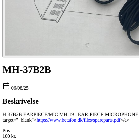
MH-37B2B
06/08/25
Beskrivelse
H-37B2B EARPIECE/MIC MH-19 - EAR-PIECE MICROPHONE FT530/F
target="_blank">
https://www.betafon.dk/files/spareparts.pdf
</a>
Pris
100 kr.