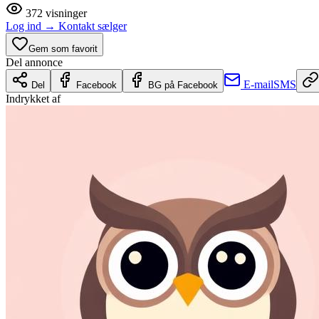
372
visninger
Log ind
→
Kontakt sælger
Gem som favorit
Del annonce
E-mail
SMS
Del
Facebook
BG på Facebook
Indrykket af