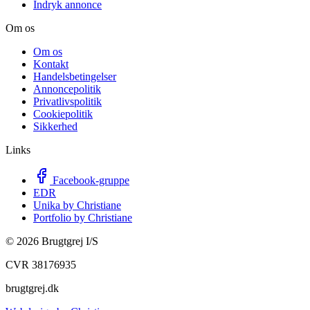
Indryk annonce
Om os
Om os
Kontakt
Handelsbetingelser
Annoncepolitik
Privatlivspolitik
Cookiepolitik
Sikkerhed
Links
Facebook-gruppe
EDR
Unika by Christiane
Portfolio by Christiane
©
2026
Brugtgrej I/S
CVR 38176935
brugtgrej.dk