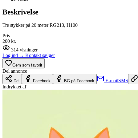
Beskrivelse
Tre stykker på 20 meter RG213, H100
Pris
200 kr.
314
visninger
Log ind
→
Kontakt sælger
Gem som favorit
Del annonce
E-mail
SMS
Del
Facebook
BG på Facebook
Indrykket af