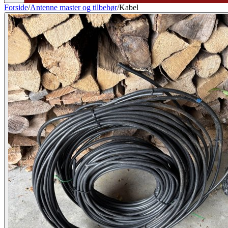
Forside
/
Antenne master og tilbehør
/
Kabel