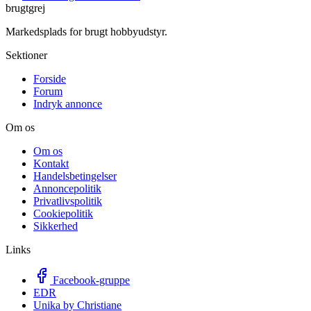
brugtgrej
Markedsplads for brugt hobbyudstyr.
Sektioner
Forside
Forum
Indryk annonce
Om os
Om os
Kontakt
Handelsbetingelser
Annoncepolitik
Privatlivspolitik
Cookiepolitik
Sikkerhed
Links
Facebook-gruppe
EDR
Unika by Christiane