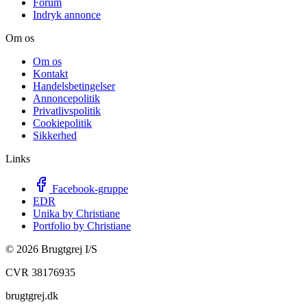
Forum
Indryk annonce
Om os
Om os
Kontakt
Handelsbetingelser
Annoncepolitik
Privatlivspolitik
Cookiepolitik
Sikkerhed
Links
Facebook-gruppe
EDR
Unika by Christiane
Portfolio by Christiane
©
2026
Brugtgrej I/S
CVR 38176935
brugtgrej.dk