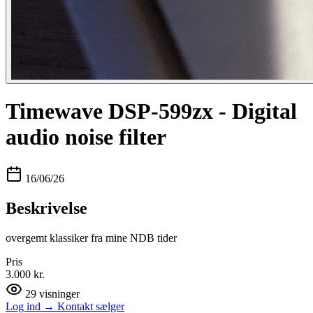
Timewave DSP-599zx - Digital
audio noise filter
16/06/26
Beskrivelse
overgemt klassiker fra mine NDB tider
Pris
3.000 kr.
29
visninger
Log ind
→
Kontakt sælger