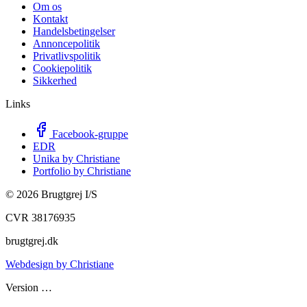
Om os
Kontakt
Handelsbetingelser
Annoncepolitik
Privatlivspolitik
Cookiepolitik
Sikkerhed
Links
Facebook-gruppe
EDR
Unika by Christiane
Portfolio by Christiane
©
2026
Brugtgrej I/S
CVR 38176935
brugtgrej.dk
Webdesign by Christiane
Version
…