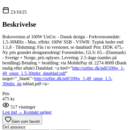
23/10/25
Beskrivelse
Boksversion af 100W UnUn: - Dansk design - Frekvensområde:
1,5-30MHz - Max. effekt: 100W SSB - VSWR: Typisk bedre end
1:1,8 - Tilslutning: Fås i to versioner, se datablad! Pris: DDK 475,-
Ny pris grundet designændring! Forsendelse, GLS: 65.- (Danmark)
- Sverige + Norge, pris oplyses. Levering: 2-5 dage (samles på
bestilling) Betaling = bestilling: via MobilePay til: 2274 8009 (Bank
mulig efter aftale) Datablad: <a href="
http://oz0pc.dk/pdf/100w_1-
49_unun_1.5-30mhz_datablad.pdf
"
target="_blank">
http://oz0pc.dk/pdf/100w_1-49_unun_1.5-
30mhz_da
tablad.pdf</a>
Pris
475 kr.
517
visninger
Log ind
→
Kontakt sælger
Gem som favorit
Del annonce