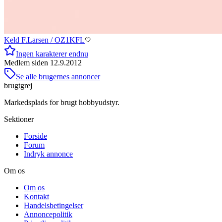
Keld F.Larsen / OZ1KFL
Ingen karakterer endnu
Medlem siden
12.9.2012
Se alle brugernes annoncer
brugtgrej
Markedsplads for brugt hobbyudstyr.
Sektioner
Forside
Forum
Indryk annonce
Om os
Om os
Kontakt
Handelsbetingelser
Annoncepolitik