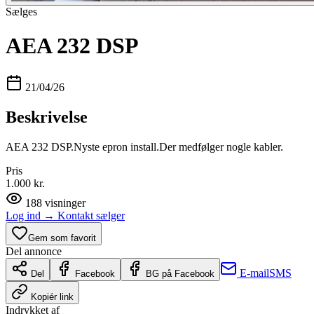
Sælges
AEA 232 DSP
21/04/26
Beskrivelse
AEA 232 DSP.Nyste epron install.Der medfølger nogle kabler.
Pris
1.000 kr.
188
visninger
Log ind
→
Kontakt sælger
Gem som favorit
Del annonce
E-mail
SMS
Del
Facebook
BG på Facebook
Kopiér link
Indrykket af