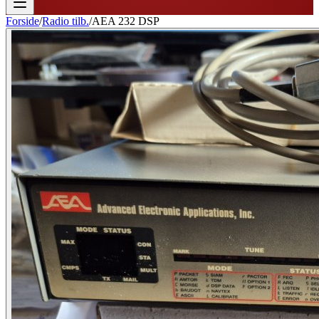
Forside
/
Radio tilb.
/
AEA 232 DSP